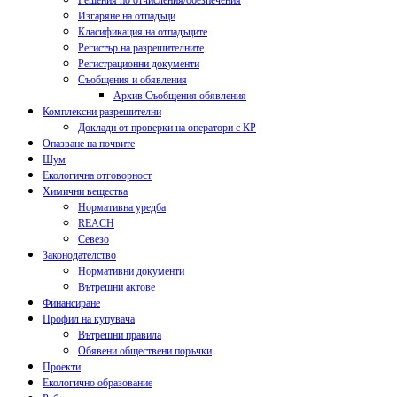
Решения по отчисления/обезпечения
Изгаряне на отпадъци
Класификация на отпадъците
Регистър на разрешителните
Регистрационни документи
Съобщения и обявления
Архив Съобщения обявления
Комплексни разрешителни
Доклади от проверки на оператори с КР
Опазване на почвите
Шум
Екологична отговорност
Химични вещества
Нормативна уредба
REACH
Севезо
Законодателство
Нормативни документи
Вътрешни актове
Финансиране
Профил на купувача
Вътрешни правила
Обявени обществени поръчки
Проекти
Екологично образование