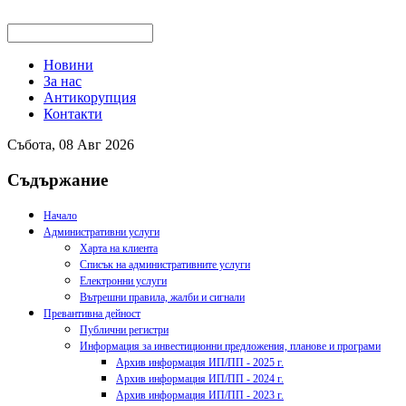
Новини
За нас
Антикорупция
Контакти
Събота, 08 Авг 2026
Съдържание
Начало
Административни услуги
Харта на клиента
Списък на административните услуги
Електронни услуги
Вътрешни правила, жалби и сигнали
Превантивна дейност
Публични регистри
Информация за инвестиционни предложения, планове и програми
Архив информация ИП/ПП - 2025 г.
Архив информация ИП/ПП - 2024 г.
Архив информация ИП/ПП - 2023 г.