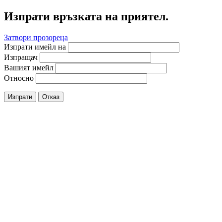
Изпрати връзката на приятел.
Затвори прозореца
Изпрати имейл на
Изпращач
Вашият имейл
Относно
Изпрати
Отказ