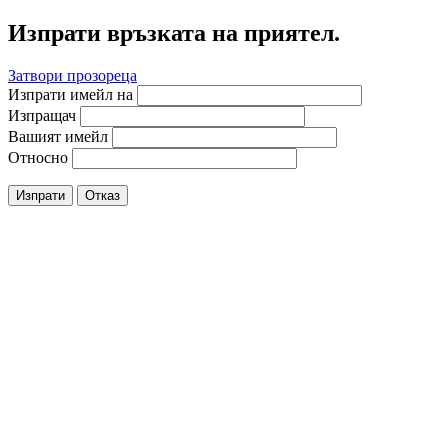
Изпрати връзката на приятел.
Затвори прозореца
Изпрати имейл на
Изпращач
Вашият имейл
Относно
Изпрати
Отказ