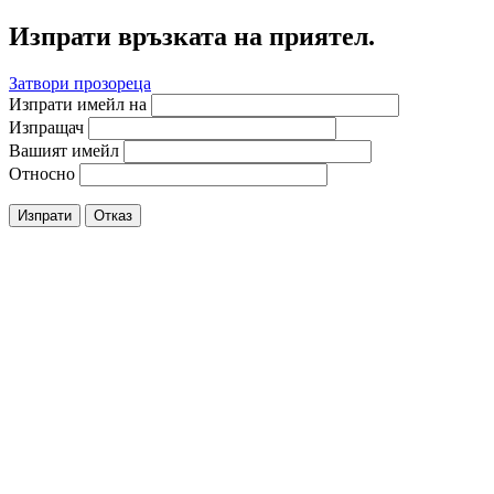
Изпрати връзката на приятел.
Затвори прозореца
Изпрати имейл на
Изпращач
Вашият имейл
Относно
Изпрати
Отказ