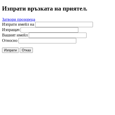
Изпрати връзката на приятел.
Затвори прозореца
Изпрати имейл на
Изпращач
Вашият имейл
Относно
Изпрати
Отказ