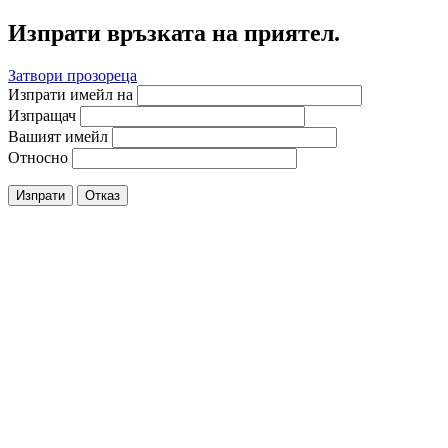
Изпрати връзката на приятел.
Затвори прозореца
Изпрати имейл на
Изпращач
Вашият имейл
Относно
Изпрати
Отказ