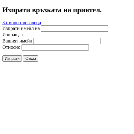
Изпрати връзката на приятел.
Затвори прозореца
Изпрати имейл на
Изпращач
Вашият имейл
Относно
Изпрати
Отказ