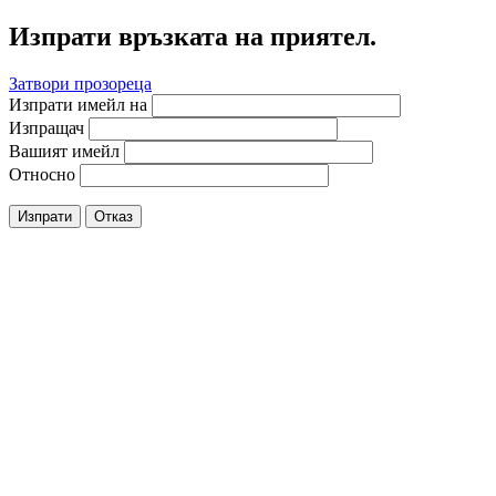
Изпрати връзката на приятел.
Затвори прозореца
Изпрати имейл на
Изпращач
Вашият имейл
Относно
Изпрати
Отказ