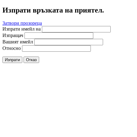
Изпрати връзката на приятел.
Затвори прозореца
Изпрати имейл на
Изпращач
Вашият имейл
Относно
Изпрати
Отказ