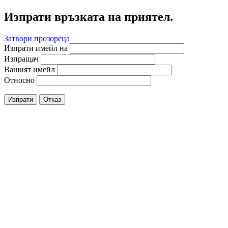
Изпрати връзката на приятел.
Затвори прозореца
Изпрати имейл на
Изпращач
Вашият имейл
Относно
Изпрати
Отказ