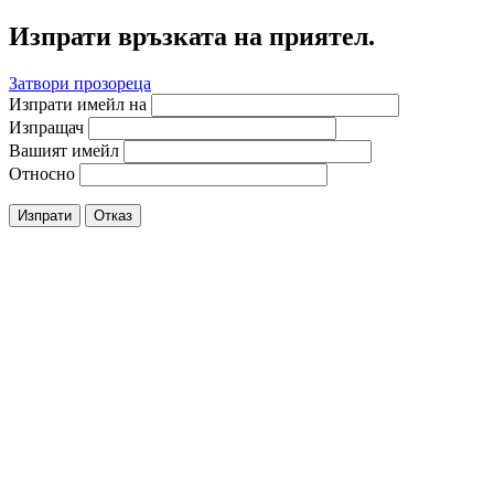
Изпрати връзката на приятел.
Затвори прозореца
Изпрати имейл на
Изпращач
Вашият имейл
Относно
Изпрати
Отказ