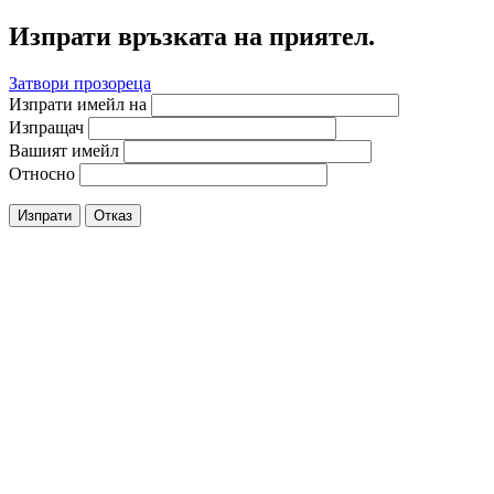
Изпрати връзката на приятел.
Затвори прозореца
Изпрати имейл на
Изпращач
Вашият имейл
Относно
Изпрати
Отказ