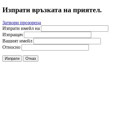
Изпрати връзката на приятел.
Затвори прозореца
Изпрати имейл на
Изпращач
Вашият имейл
Относно
Изпрати
Отказ