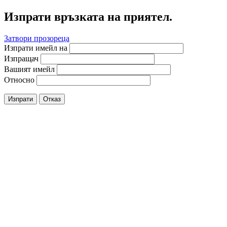
Изпрати връзката на приятел.
Затвори прозореца
Изпрати имейл на
Изпращач
Вашият имейл
Относно
Изпрати
Отказ