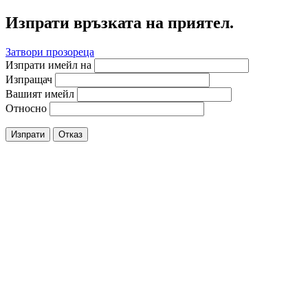
Изпрати връзката на приятел.
Затвори прозореца
Изпрати имейл на
Изпращач
Вашият имейл
Относно
Изпрати
Отказ