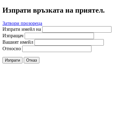
Изпрати връзката на приятел.
Затвори прозореца
Изпрати имейл на
Изпращач
Вашият имейл
Относно
Изпрати
Отказ