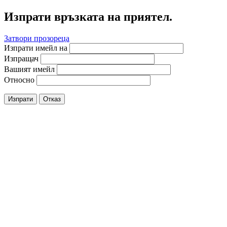
Изпрати връзката на приятел.
Затвори прозореца
Изпрати имейл на
Изпращач
Вашият имейл
Относно
Изпрати
Отказ