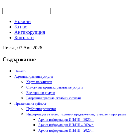
Новини
За нас
Антикорупция
Контакти
Петък, 07 Авг 2026
Съдържание
Начало
Административни услуги
Харта на клиента
Списък на административните услуги
Електронни услуги
Вътрешни правила, жалби и сигнали
Превантивна дейност
Публични регистри
Информация за инвестиционни предложения, планове и програми
Архив информация ИП/ПП - 2025 г.
Архив информация ИП/ПП - 2024 г.
Архив информация ИП/ПП - 2023 г.