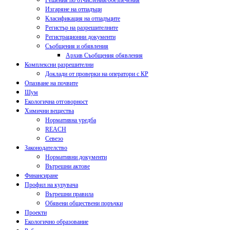
Решения по отчисления/обезпечения
Изгаряне на отпадъци
Класификация на отпадъците
Регистър на разрешителните
Регистрационни документи
Съобщения и обявления
Архив Съобщения обявления
Комплексни разрешителни
Доклади от проверки на оператори с КР
Опазване на почвите
Шум
Екологична отговорност
Химични вещества
Нормативна уредба
REACH
Севезо
Законодателство
Нормативни документи
Вътрешни актове
Финансиране
Профил на купувача
Вътрешни правила
Обявени обществени поръчки
Проекти
Екологично образование