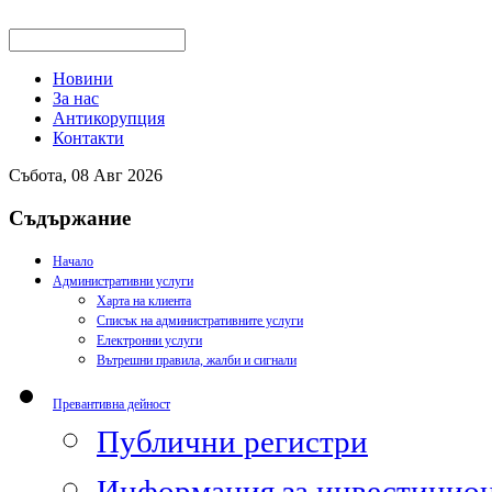
Новини
За нас
Антикорупция
Контакти
Събота, 08 Авг 2026
Съдържание
Начало
Административни услуги
Харта на клиента
Списък на административните услуги
Електронни услуги
Вътрешни правила, жалби и сигнали
Превантивна дейност
Публични регистри
Информация за инвестицион