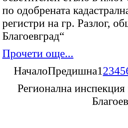
по одобрената кадастрална
регистри на гр. Разлог, об
Благоевград“
Прочети още...
Начало
Предишна
1
2
3
4
5
Регионална инспекция п
Благое