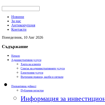
Новини
За нас
Антикорупция
Контакти
Понеделник, 10 Авг 2026
Съдържание
Начало
Административни услуги
Харта на клиента
Списък на административните услуги
Електронни услуги
Вътрешни правила, жалби и сигнали
Превантивна дейност
Публични регистри
Информация за инвестицион