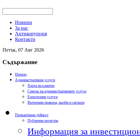
Новини
За нас
Антикорупция
Контакти
Петък, 07 Авг 2026
Съдържание
Начало
Административни услуги
Харта на клиента
Списък на административните услуги
Електронни услуги
Вътрешни правила, жалби и сигнали
Превантивна дейност
Публични регистри
Информация за инвестицион