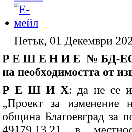
Петък, 01 Декември 202
Р Е Ш Е Н И Е № БД
-Е
на необходимостта от и
Р Е Ш И Х
: да не се 
„Проект за изменение 
община Благоевград за п
49179.13.21 в местно