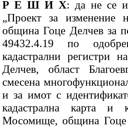
Р Е Ш И Х
: да не се 
„Проект за изменение 
община Гоце Делчев за п
49432.4.19 по одобре
кадастрални регистри 
Делчев, област Благое
смесена многофункционал
и за имот с идентификат
кадастрална карта и 
Мосомище, община Гоце 