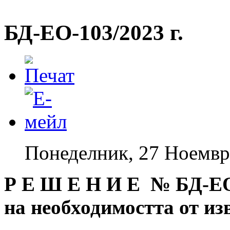
БД-EO-103/2023 г.
Понеделник, 27 Ноемвр
Р Е Ш Е Н И Е № БД
-Е
на необходимостта от и