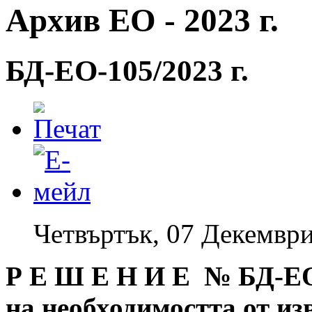
Архив ЕО - 2023 г.
БД-EO-105/2023 г.
Четвъртък, 07 Декември
Р Е Ш Е Н И Е № БД
-Е
на необходимостта от и