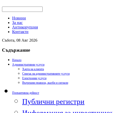
Новини
За нас
Антикорупция
Контакти
Събота, 08 Авг 2026
Съдържание
Начало
Административни услуги
Харта на клиента
Списък на административните услуги
Електронни услуги
Вътрешни правила, жалби и сигнали
Превантивна дейност
Публични регистри
Информация за инвестицион