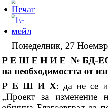
Понеделник, 27 Ноемвр
Р Е Ш Е Н И Е № БД
-Е
на необходимостта от и
Р Е Ш И Х
: да не се 
„Проект за изменение 
община Благоевград за п