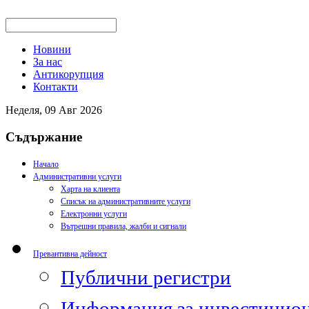
Новини
За нас
Антикорупция
Контакти
Неделя, 09 Авг 2026
Съдържание
Начало
Административни услуги
Харта на клиента
Списък на административните услуги
Електронни услуги
Вътрешни правила, жалби и сигнали
Превантивна дейност
Публични регистри
Информация за инвестицион