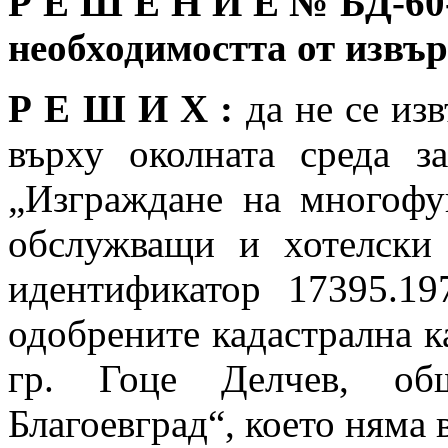
Р Е Ш Е Н И Е №
БД-60
необходимостта от изв
Р Е Ш И Х :
да не се из
върху околната среда з
„Изграждане на многофу
обслужващи и хотелски
идентификатор 17395.19
одобрените кадастрална к
гр. Гоце Делчев, об
Благоевград“, което няма 