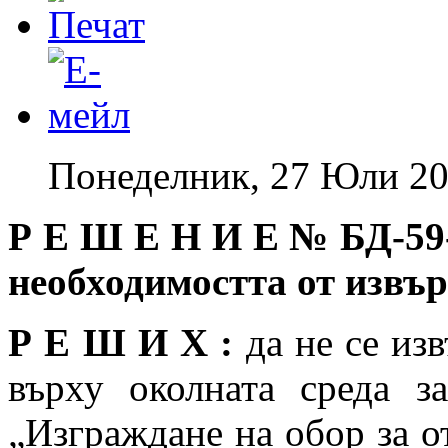
Понеделник, 27 Юли 20
Р Е Ш Е Н И Е №
БД-59
необходимостта от изв
Р Е Ш И Х :
да не се из
върху околната среда з
„Изграждане на обор за о