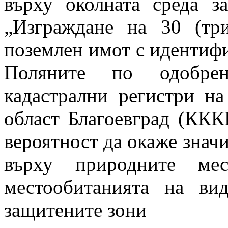
върху околната среда з
„Изграждане на 30 (тр
поземлен имот с идентифи
Поляните по одобрен
кадастрални регистри на
област Благоевград (КККР
вероятност да окаже знач
върху природните мес
местообитанията на ви
защитените зони