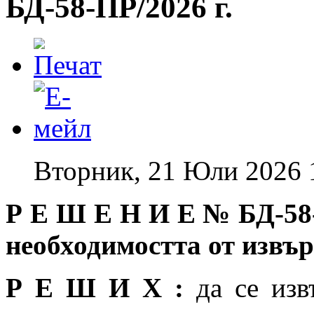
БД-58-ПР/2026 г.
Вторник, 21 Юли 2026 
Р Е Ш Е Н И Е №
БД-58
необходимостта от изв
Р Е Ш И Х :
да се изв