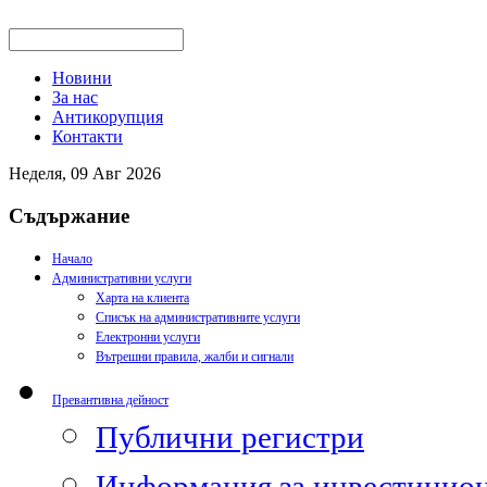
Новини
За нас
Антикорупция
Контакти
Неделя, 09 Авг 2026
Съдържание
Начало
Административни услуги
Харта на клиента
Списък на административните услуги
Електронни услуги
Вътрешни правила, жалби и сигнали
Превантивна дейност
Публични регистри
Информация за инвестицион