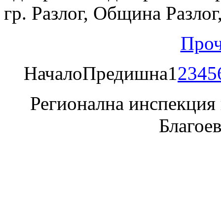
гр. Разлог, Община Разлог
Проч
Начало
Предишна
1
2
3
4
5
Регионална инспекция п
Благое