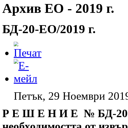
Архив ЕО - 2019 г.
БД-20-EO/2019 г.
Петък, 29 Ноември 201
Р Е Ш Е Н И Е № БД
-20
необходимостта от извъ