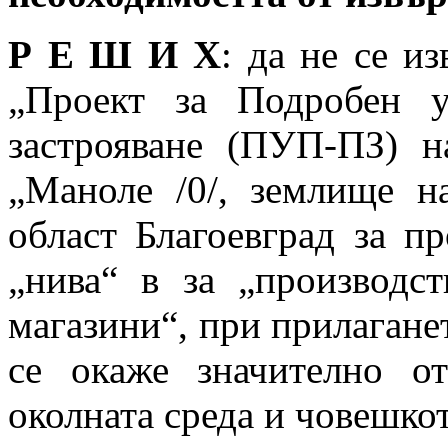
Р Е Ш И Х
: да не се и
„Проект за Подробен 
застрояване (ПУП-ПЗ) 
„Маноле /0/, землище н
област Благоевград за п
„нива“ в за „производс
магазини“, при прилаганет
се окаже значително от
околната среда и човешкот