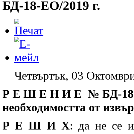
БД-18-EO/2019 г.
Четвъртък, 03 Октомври
Р Е Ш Е Н И Е № БД
-18
необходимостта от извъ
Р Е Ш И Х
: да не се 