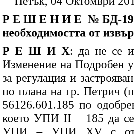
Петък, 04 Октомври 201
Р Е Ш Е Н И Е № БД
-19
необходимостта от извъ
Р Е Ш И Х
: да не се 
Изменение на Подробен у
за регулация и застрояван
по плана на гр. Петрич (
56126.601.185 по одобре
което УПИ II – 185 да се
УПИ – УПИ XV с отре