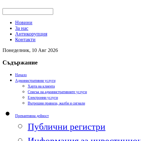
Новини
За нас
Антикорупция
Контакти
Понеделник, 10 Авг 2026
Съдържание
Начало
Административни услуги
Харта на клиента
Списък на административните услуги
Електронни услуги
Вътрешни правила, жалби и сигнали
Превантивна дейност
Публични регистри
Информация за инвестицион