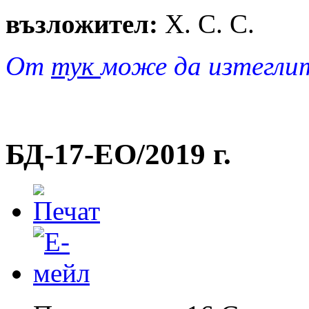
възложител:
Х. С. С.
От
тук
може да изтегли
БД-17-EO/2019 г.