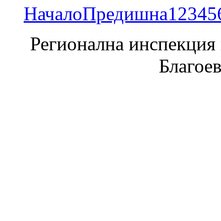
Начало
Предишна
1
2
3
4
5
Регионална инспекция п
Благое