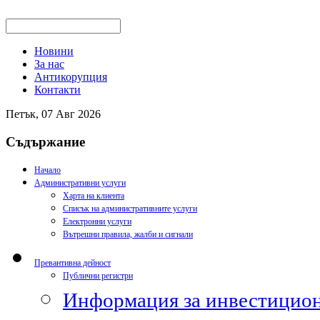
Новини
За нас
Антикорупция
Контакти
Петък, 07 Авг 2026
Съдържание
Начало
Административни услуги
Харта на клиента
Списък на административните услуги
Електронни услуги
Вътрешни правила, жалби и сигнали
Превантивна дейност
Публични регистри
Информация за инвестицион