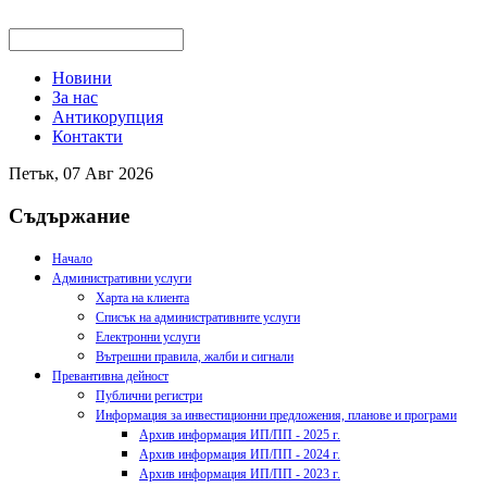
Новини
За нас
Антикорупция
Контакти
Петък, 07 Авг 2026
Съдържание
Начало
Административни услуги
Харта на клиента
Списък на административните услуги
Електронни услуги
Вътрешни правила, жалби и сигнали
Превантивна дейност
Публични регистри
Информация за инвестиционни предложения, планове и програми
Архив информация ИП/ПП - 2025 г.
Архив информация ИП/ПП - 2024 г.
Архив информация ИП/ПП - 2023 г.