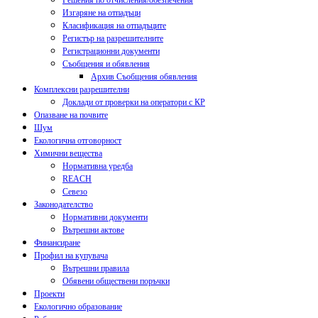
Решения по отчисления/обезпечения
Изгаряне на отпадъци
Класификация на отпадъците
Регистър на разрешителните
Регистрационни документи
Съобщения и обявления
Архив Съобщения обявления
Комплексни разрешителни
Доклади от проверки на оператори с КР
Опазване на почвите
Шум
Екологична отговорност
Химични вещества
Нормативна уредба
REACH
Севезо
Законодателство
Нормативни документи
Вътрешни актове
Финансиране
Профил на купувача
Вътрешни правила
Обявени обществени поръчки
Проекти
Екологично образование