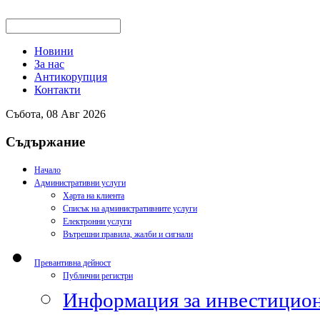
Новини
За нас
Антикорупция
Контакти
Събота, 08 Авг 2026
Съдържание
Начало
Административни услуги
Харта на клиента
Списък на административните услуги
Електронни услуги
Вътрешни правила, жалби и сигнали
Превантивна дейност
Публични регистри
Информация за инвестицион