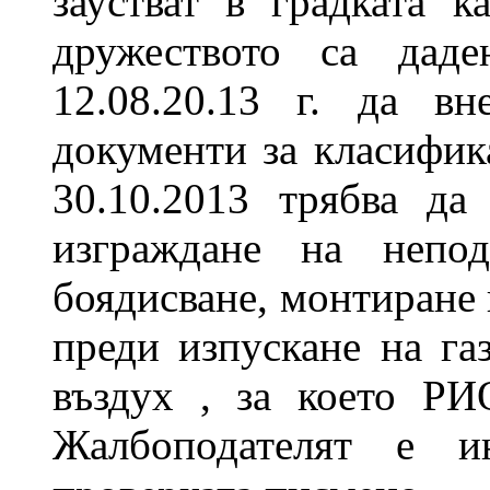
заустват в градката к
дружеството са дад
12.08.20.13 г. да в
документи за класифик
30.10.2013 трябва да
изграждане на непо
боядисване, монтиране 
преди изпускане на г
въздух , за което Р
Жалбоподателят е и