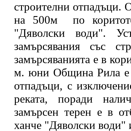
строителни отпадъци. О
на 500м по коритото
"Дяволски води". Ус
замърсявания със ст
замърсяванията е в кори
м. юни Община Рила е 
отпадъци, с изключени
реката, поради нали
замърсен терен е в от
ханче "Дяволски води" 