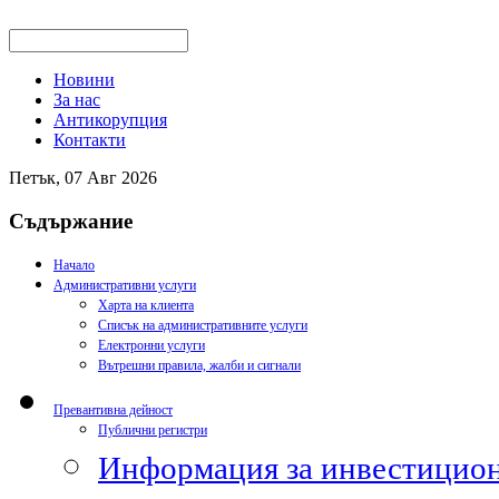
Новини
За нас
Антикорупция
Контакти
Петък, 07 Авг 2026
Съдържание
Начало
Административни услуги
Харта на клиента
Списък на административните услуги
Електронни услуги
Вътрешни правила, жалби и сигнали
Превантивна дейност
Публични регистри
Информация за инвестицион