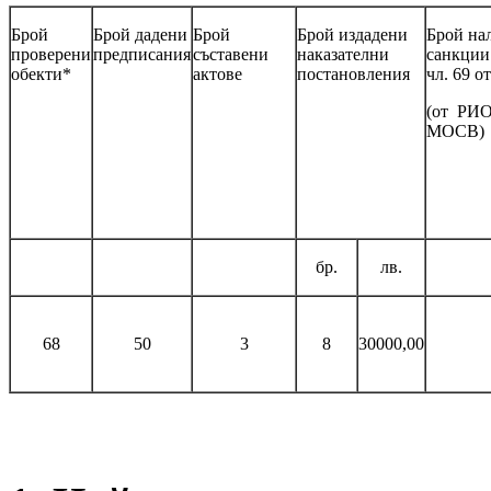
Брой
Брой дадени
Брой
Брой издадени
Брой на
проверени
предписания
съставени
наказателни
санкции
обекти*
актове
постановления
чл. 69 
(от РИ
МОСВ)
бр.
лв.
68
50
3
8
30000,00