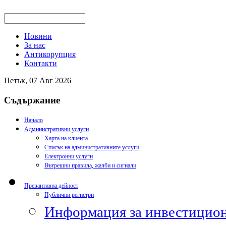
Новини
За нас
Антикорупция
Контакти
Петък, 07 Авг 2026
Съдържание
Начало
Административни услуги
Харта на клиента
Списък на административните услуги
Електронни услуги
Вътрешни правила, жалби и сигнали
Превантивна дейност
Публични регистри
Информация за инвестицион