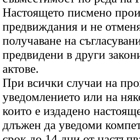
Настоящето писмено произ
предвиждания и не отмен
получаване на съгласуван
предвидени в други закон
актове.
При всички случаи на про
уведомлението или на няко
които е издадено настоящ
длъжен да уведоми компет
срок до 14 дни от настъпв