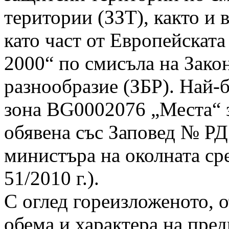
територии (ЗЗТ), както и 
като част от Европейска
2000“ по смисъла на Зако
разнообразие (ЗБР). Най-
зона BG0002076 „Места“ з
обявена със Заповед № РД 
министъра на околната сре
51/2010 г.).
С оглед гореизложеното, 
обема и характера на пре