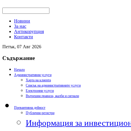
Новини
За нас
Антикорупция
Контакти
Петък, 07 Авг 2026
Съдържание
Начало
Административни услуги
Харта на клиента
Списък на административните услуги
Електронни услуги
Вътрешни правила, жалби и сигнали
Превантивна дейност
Публични регистри
Информация за инвестицион