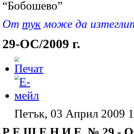
“Бобошево”
Oт
тук
може да изтеглит
29-ОС/2009 г.
Петък, 03 Април 2009 1
Р Е Ш Е Н И Е № 29
-
О