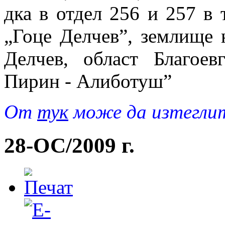
дка в отдел 256 и 257 в
„Гоце Делчев”, землище 
Делчев, област Благоев
Пирин - Алиботуш”
Oт
тук
може да изтеглит
28-ОС/2009 г.