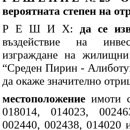
вероятната степен на от
Р Е Ш И Х:
да се и
въздействие на инве
изграждане на жилищни
“Среден Пирин - Алиботу
да окаже значително отри
местоположение
имоти с
018014, 014023, 00246
002440, 002438, 014020 