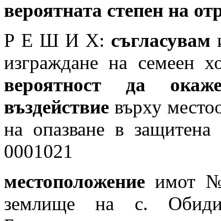
вероятната степен на от
Р Е Ш И Х:
съгласувам
и
изграждане на семеен х
вероятност
да окаже
въздействие
върху местоо
на опазване в защитена
0001021
местоположение
имот № 
землище на с. Обиди