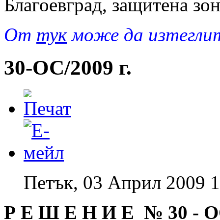
Благоевград, защитена зо
Oт
тук
може да изтеглит
30-ОС/2009 г.
Петък, 03 Април 2009 1
Р Е Ш Е Н И Е № 30
-
О