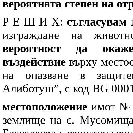
вероятната степен на от
Р Е Ш И Х:
съгласувам
и
изграждане на живот
вероятност
да окаже
въздействие
върху местоо
на опазване в защит
Алиботуш”, с код BG 000
местоположение
имот № 
землище на с. Мусомища