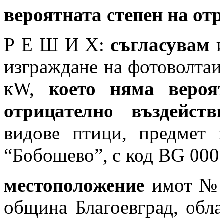
вероятната степен на от
Р Е Ш И Х:
съгласувам
и
изграждане на фотоволта
кW,
което
няма вероя
отрицателно въздейств
видове птици, предмет 
“Бобошево”, с код BG 00
местоположение
имот № 
община Благоевград, обла