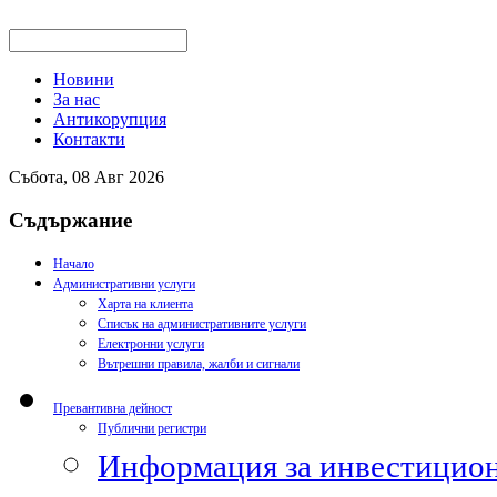
Новини
За нас
Антикорупция
Контакти
Събота, 08 Авг 2026
Съдържание
Начало
Административни услуги
Харта на клиента
Списък на административните услуги
Електронни услуги
Вътрешни правила, жалби и сигнали
Превантивна дейност
Публични регистри
Информация за инвестицион