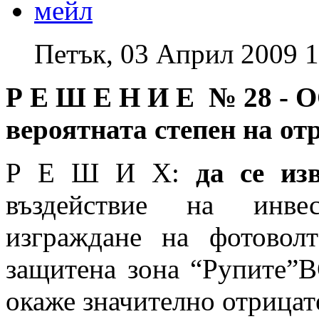
Петък, 03 Април 2009 1
Р Е Ш Е Н И Е № 28
-
О
вероятната степен на от
Р Е Ш И Х:
да се и
въздействие на инве
изграждане на фотоволт
защитена зона “Рупите”B
окаже значително отрицат