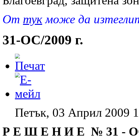
Благоевград, защитена зо
Oт
тук
може да изтеглит
31-ОС/2009 г.
Петък, 03 Април 2009 1
Р Е Ш Е Н И Е № 31
-
О