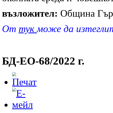
възложител:
Община Гъ
От
тук
може да изтегли
БД-EO-68/2022 г.