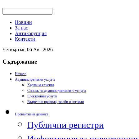
Новини
За нас
Антикорупция
Контакти
Четвъртък, 06 Авг 2026
Съдържание
Начало
Административни услуги
Харта на клиента
Списък на административните услуги
Електронни услуги
Вътрешни правила, жалби и сигнали
Превантивна дейност
Публични регистри
Информация за инвестицион