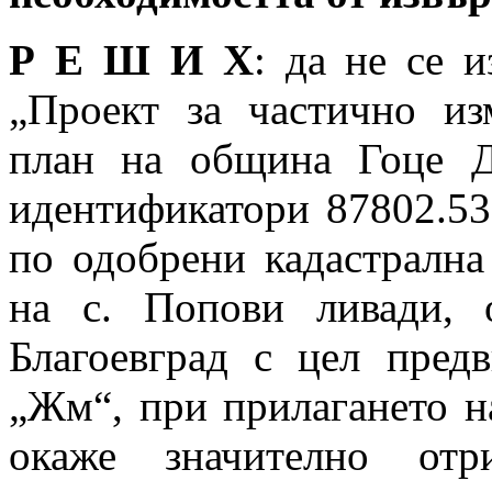
Р Е Ш И Х
: да не се 
„Проект за частично и
план на община Гоце Д
идентификатори 87802.53.
по одобрени кадастрална
на с. Попови ливади, 
Благоевград с цел пред
„Жм“, при прилагането на
окаже значително отр