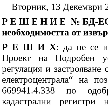
Вторник, 13 Декември 
Р Е Ш Е Н И Е № БД
-Е
необходимостта от извъ
Р Е Ш И Х
: да не се 
Проект на Подробен у
регулация и застрояване 
електроцентрала“ на по
669941.4.338 по одоб
кадастрални регистри