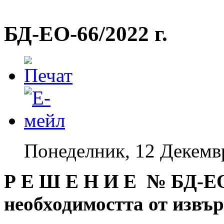
БД-EO-66/2022 г.
Понеделник, 12 Декемв
Р Е Ш Е Н И Е № БД
-Е
необходимостта от извъ