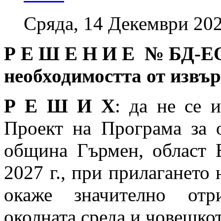
Сряда, 14 Декември 202
Р Е Ш Е Н И Е № БД
-Е
необходимостта от извъ
Р Е Ш И Х
: да не се 
Проект на Програма за о
община Гърмен, област Б
2027 г., при прилагането 
окаже значително отр
околната среда и човешкот