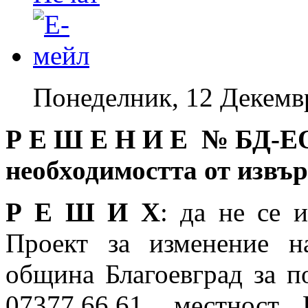
Понеделник, 12 Декемв
Р Е Ш Е Н И Е № БД
-Е
необходимостта от извъ
Р Е Ш И Х
: да не се 
Проект за изменение 
община Благоевград за п
07377.66.61, местност