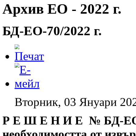
Архив ЕО - 2022 г.
БД-EO-70/2022 г.
Вторник, 03 Януари 20
Р Е Ш Е Н И Е № БД
-Е
необходимостта от извъ