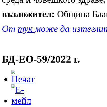
възложител:
Община Бла
От
тук
може да изтегли
БД-EO-59/2022 г.