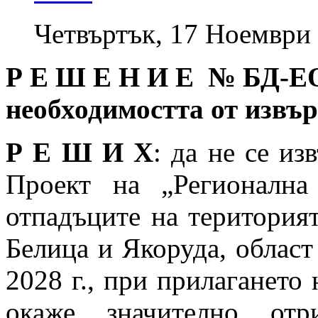
Четвъртък, 17 Ноември 
Р Е Ш Е Н И Е № БД
-Е
необходимостта от извъ
Р Е Ш И Х
: да не се из
Проект на „Регионална
отпадъците на територият
Белица и Якоруда, област
2028 г., при прилагането 
окаже значително отр