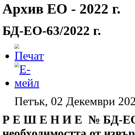
Архив ЕО - 2022 г.
БД-EO-63/2022 г.
Петък, 02 Декември 202
Р Е Ш Е Н И Е № БД
-Е
необходимостта от извъ