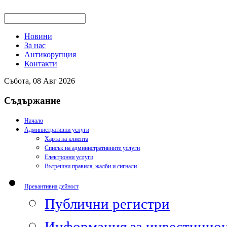
Новини
За нас
Антикорупция
Контакти
Събота, 08 Авг 2026
Съдържание
Начало
Административни услуги
Харта на клиента
Списък на административните услуги
Електронни услуги
Вътрешни правила, жалби и сигнали
Превантивна дейност
Публични регистри
Информация за инвестицион