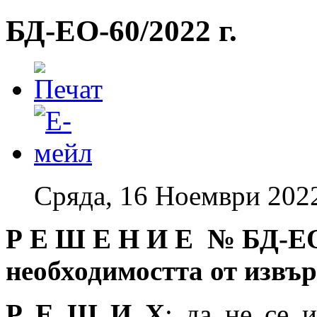
БД-EO-60/2022 г.
Сряда, 16 Ноември 202
Р Е Ш Е Н И Е № БД
-Е
необходимостта от извъ
Р Е Ш И Х
: да не се 