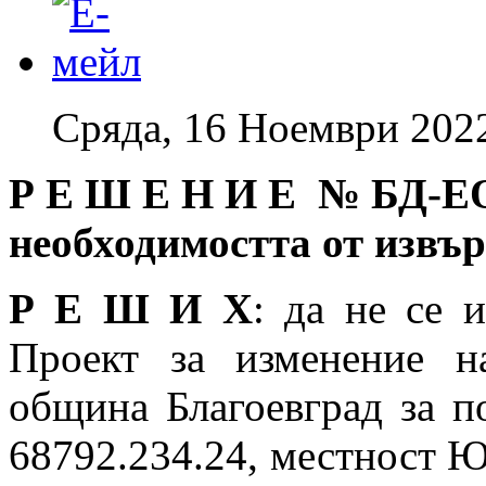
Сряда, 16 Ноември 202
Р Е Ш Е Н И Е № БД
-Е
необходимостта от извъ
Р Е Ш И Х
: да не се 
Проект за изменение 
община Благоевград за п
68792.234.24, местност Ю