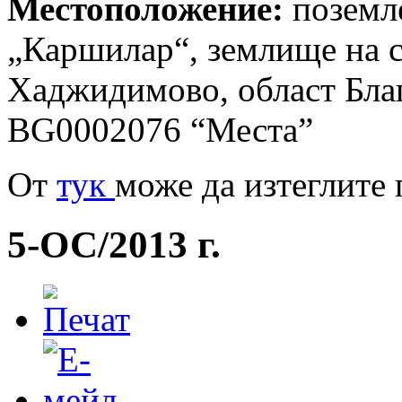
Местоположение:
поземл
„Каршилар“, землище на 
Хаджидимово, област Благ
BG0002076 “Места”
Oт
тук
може да изтеглите 
5-ОС/2013 г.