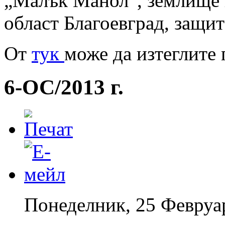
„Малък Манол“, землище 
област Благоевград, защи
Oт
тук
може да изтеглите 
6-ОС/2013 г.
Понеделник, 25 Февруа