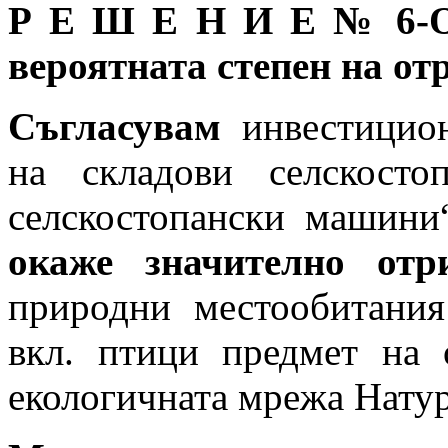
Р Е Ш Е Н И Е № 6-ОС
вероятната степен на от
Съгласувам
инвестицион
на складови селскост
селскостопански машини
окаже значително отри
природни местообитания
вкл. птици предмет на 
екологичната мрежа Натур