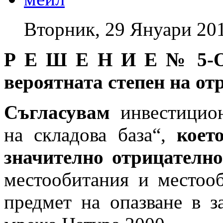
Вторник, 29 Януари 20
Р Е Ш Е Н И Е № 5-ОС
вероятната степен на от
Съгласувам
инвестицион
на складова база“,
коет
значително отрицателно
местообитания и местооб
предмет на опазване в з