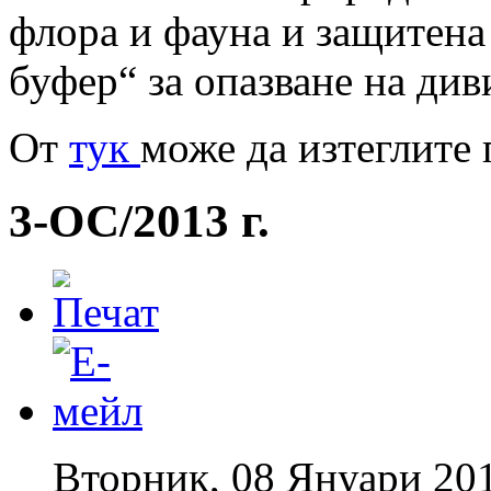
флора и фауна и защитен
буфер“ за опазване на див
Oт
тук
може да изтеглите 
3-ОС/2013 г.
Вторник, 08 Януари 20