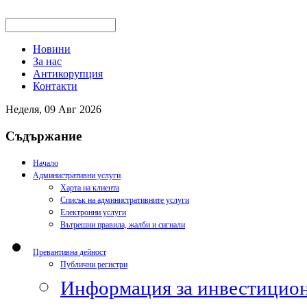
Новини
За нас
Антикорупция
Контакти
Неделя, 09 Авг 2026
Съдържание
Начало
Административни услуги
Харта на клиента
Списък на административните услуги
Електронни услуги
Вътрешни правила, жалби и сигнали
Превантивна дейност
Публични регистри
Информация за инвестицион