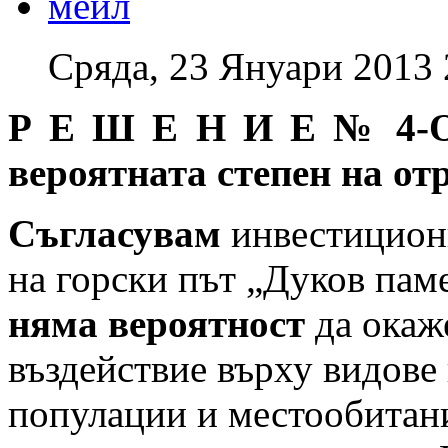
Сряда, 23 Януари 2013 
Р Е Ш Е Н И Е № 4-ОС
вероятната степен на от
Съгласувам
инвестицион
на горски път „Дуков пам
няма вероятност
да окаж
въздействие върху видове
популации и местообитани