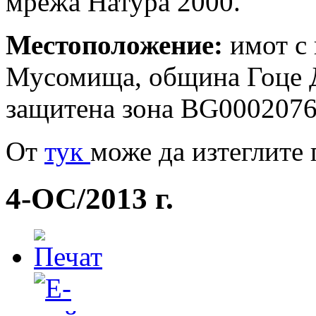
мрежа Натура 2000.
Местоположение:
имот с 
Мусомища, община Гоце Де
защитена зона BG0002076
Oт
тук
може да изтеглите 
4-ОС/2013 г.