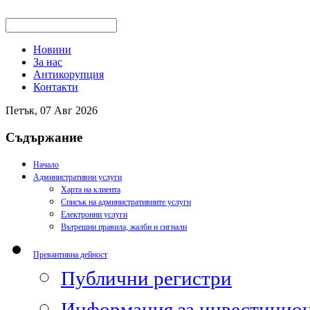
Новини
За нас
Антикорупция
Контакти
Петък, 07 Авг 2026
Съдържание
Начало
Административни услуги
Харта на клиента
Списък на административните услуги
Електронни услуги
Вътрешни правила, жалби и сигнали
Превантивна дейност
Публични регистри
Информация за инвестицион