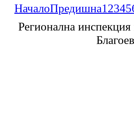
Начало
Предишна
1
2
3
4
5
Регионална инспекция п
Благое