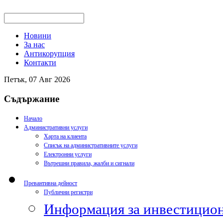
Новини
За нас
Антикорупция
Контакти
Петък, 07 Авг 2026
Съдържание
Начало
Административни услуги
Харта на клиента
Списък на административните услуги
Електронни услуги
Вътрешни правила, жалби и сигнали
Превантивна дейност
Публични регистри
Информация за инвестицион