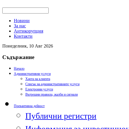
Новини
За нас
Антикорупция
Контакти
Понеделник, 10 Авг 2026
Съдържание
Начало
Административни услуги
Харта на клиента
Списък на административните услуги
Електронни услуги
Вътрешни правила, жалби и сигнали
Превантивна дейност
Публични регистри
Информация за инвестицион