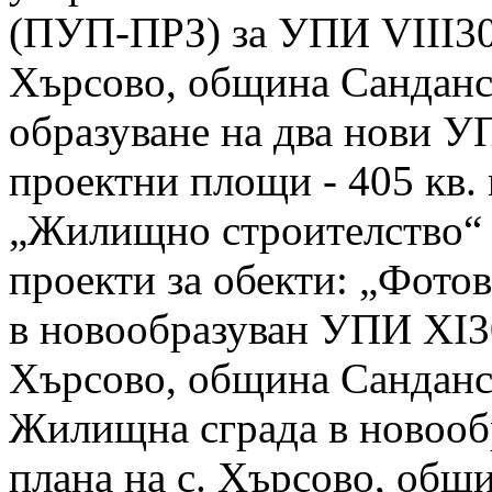
(ПУП-ПРЗ) за УПИ VІІІ309 
Хърсово, община Санданск
образуване на два нови 
проектни площи - 405 кв. 
„Жилищно строителство“ 
проекти за обекти: „Фото
в новообразуван УПИ ХІ309
Хърсово, община Санданск
Жилищна сграда в новооб
плана на с. Хърсово, общ