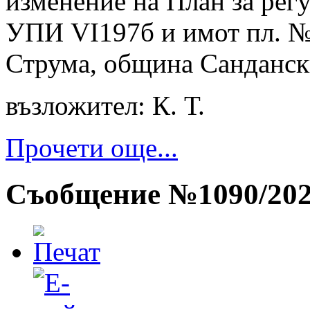
изменение на План за регу
УПИ VІ197б и имот пл. №19
Струма, община Сандански
възложител: К. Т.
Прочети още...
Съобщение №1090/20