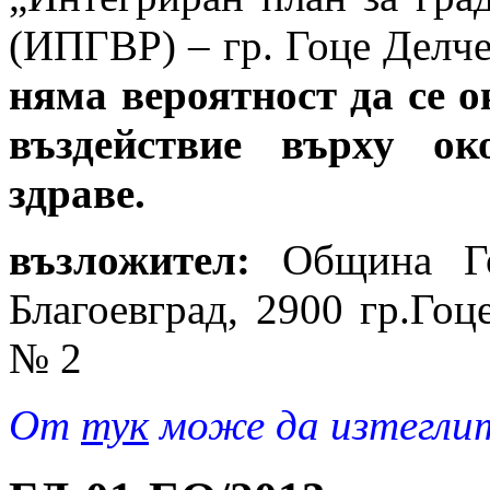
(ИПГВР) – гр. Гоце Делч
няма вероятност да се 
въздействие върху ок
здраве.
възложител:
Община Гоц
Благоевград, 2900 гр.Гоц
№ 2
От
тук
може да изтеглит