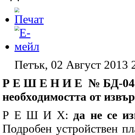
Петък, 02 Август 2013 
Р Е Ш Е Н И Е № БД
-04
необходимостта от извъ
Р Е Ш И Х:
да не се 
Подробен устройствен пл