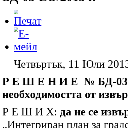
Четвъртък, 11 Юли 201
Р Е Ш Е Н И Е № БД
-03
необходимостта от извъ
Р Е Ш И Х:
да не се изв
„Интегриран план за градс