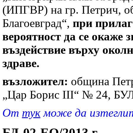
(ИПГВР) на гр. Петрич, о
Благоевград“,
при прилаг
вероятност да се окаже 
въздействие върху околн
здраве.
възложител:
община Петри
„Цар Борис ІІІ“ № 24, Б
От
тук
може да изтеглит
БД-02-EO/2013 г.