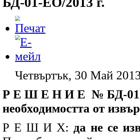
БД-01-EO/2013 г.
Четвъртък, 30 Май 2013
Р Е Ш Е Н И Е № БД
-01
необходимостта от извъ
Р Е Ш И Х:
да не се и