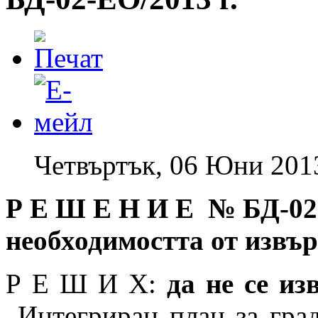
Четвъртък, 06 Юни 201
Р Е Ш Е Н И Е № БД
-02
необходимостта от извъ
Р Е Ш И Х:
да не се и
„Интегриран план за град