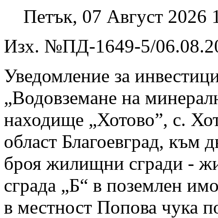
Петък, 07 Август 2026 
Изх. №ПД-1649-5/06.08.20
Уведомление за инвестиц
„Водовземане на минерал
находище „Хотово”, с. Хо
област Благоевград, към д
броя жилищни сгради - ж
сграда „Б“ в поземлен им
в местност Попова чука п