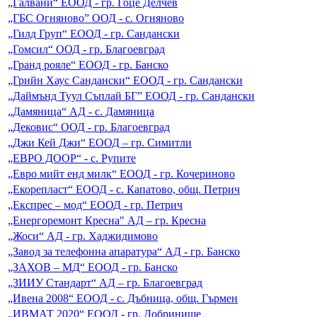
„Галвани“ ЕООД - гр. Гоце Делчев
„ГБС Огняново” ООД - с. Огняново
„Гилд Груп“ ЕООД - гр. Сандански
„Гомсил“ ООД - гр. Благоевград
„Гранд рояле“ ЕООД - гр. Банско
„Грийн Хаус Сандански“ ЕООД - гр. Сандански
„Даймънд Туул Съплай БГ” ЕООД - гр. Сандански
„Дамяница“ АД - с. Дамяница
„Дековис“ ООД - гр. Благоевград
„Джи Кей Джи“ ЕООД – гр. Симитли
„ЕВРО ДООР“ - с. Рупите
„Евро мийт енд милк“ ЕООД - гр. Кочериново
„Екорепласт“ ЕООД - с. Капатово, общ. Петрич
„Експрес – мод“ ЕООД - гр. Петрич
„Енергоремонт Кресна" АД – гр. Кресна
„Жоси“ АД - гр. Хаджидимово
„Завод за телефонна апаратура“ АД - гр. Банско
„ЗАХОВ – МД“ ЕООД - гр. Банско
„ЗИИУ Стандарт“ АД – гр. Благоевград
„Ивена 2008“ ЕООД - с. Дъбница, общ. Гърмен
„ИВМАТ 2020“ ЕООД - гр. Добринище