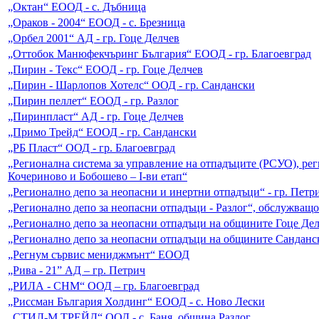
„Октан“ ЕООД - с. Дъбница
„Ораков - 2004“ ЕООД - с. Брезница
„Орбел 2001“ АД - гр. Гоце Делчев
„Оттобок Манюфекчъринг България“ ЕООД - гр. Благоевград
„Пирин - Текс“ ЕООД - гр. Гоце Делчев
„Пирин - Шарлопов Хотелс“ ООД - гр. Сандански
„Пирин пеллет“ ЕООД - гр. Разлог
„Пиринпласт“ АД - гр. Гоце Делчев
„Примо Трейд“ ЕООД - гр. Сандански
„РБ Пласт“ ООД - гр. Благоевград
„Регионална система за управление на отпадъците (РСУО), ре
Кочериново и Бобошево – I-ви етап“
„Регионално депо за неопасни и инертни отпадъци“ - гр. Петр
„Регионално депо за неопасни отпадъци - Разлог“, обслужващо
„Регионално депо за неопасни отпадъци на общините Гоце Де
„Регионално депо за неопасни отпадъци на общините Санданс
„Регнум сървис мениджмънт“ ЕООД
„Рива - 21” АД – гр. Петрич
„РИЛА - СНМ“ ООД – гр. Благоевград
„Риссман България Холдинг“ ЕООД - с. Ново Лески
„СТИЛ-М ТРЕЙД“ ООД - с. Баня, община Разлог