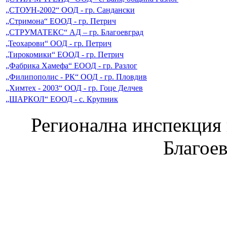
„СТОУН-2002“ ООД - гр. Сандански
„Стримона“ ЕООД - гр. Петрич
„СТРУМАТЕКС“ АД – гр. Благоевград
„Теохарови“ ООД - гр. Петрич
„Тирокомики“ ЕООД - гр. Петрич
„Фабрика Хамефа“ ЕООД - гр. Разлог
„Филипополис - РК“ ООД - гр. Пловдив
„Химтех - 2003“ ООД - гр. Гоце Делчев
„ШАРКОЛ“ ЕООД - с. Крупник
Регионална инспекция п
Благое