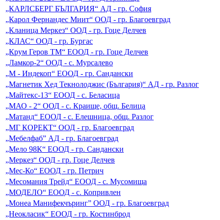
„КАРЛСБЕРГ БЪЛГАРИЯ“ АД - гр. София
„Карол Фернандес Миит“ ООД - гр. Благоевград
„Кланица Меркез“ ООД - гр. Гоце Делчев
„КЛАС“ ООД - гр. Бургас
„Крум Геров ТМ“ ЕООД - гр. Гоце Делчев
„Ламкор-2“ ООД - с. Мурсалево
„М - Индекоп“ ЕООД - гр. Сандански
„Магнетик Хед Текнолоджис (България)“ АД - гр. Разлог
„Майтекс-13“ ЕООД - с. Беласица
„МАО - 2“ ООД - с. Краище, общ. Белица
„Матанд“ ЕООД - с. Елешница, общ. Разлог
„МГ КОРЕКТ“ ООД - гр. Благоевград
„Мебелфаб” АД - гр. Благоевград
„Мело 98К“ ЕООД - гр. Сандански
„Меркез“ ООД - гр. Гоце Делчев
„Мес-Ко“ ЕООД - гр. Петрич
„Месомания Трейд“ ЕООД - с. Мусомища
„МОДЕЛО“ ЕООД - с. Копривлен
„Монеа Манифекчъринг” ООД - гр. Благоевград
„Неокласик“ ЕООД - гр. Костинброд