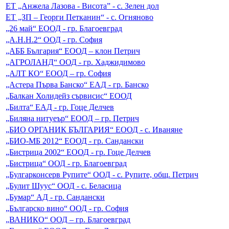
ЕТ „Анжела Лазова - Висота” - с. Зелен дол
ЕТ „ЗП – Георги Петканин“ - с. Огняново
„26 май“ ЕООД - гр. Благоевград
„А.Н.Н.2“ ООД - гр. София
„АББ България“ ЕООД – клон Петрич
„АГРОЛАНД“ ООД - гр. Хаджидимово
„АЛТ КО“ ЕООД – гр. София
„Астера Първа Банско“ ЕАД - гр. Банско
„Балкан Холидейз сървисис“ ЕООД
„Билта“ ЕАД - гр. Гоце Делчев
„Биляна нитуеър“ ЕООД – гр. Петрич
„БИО ОРГАНИК БЪЛГАРИЯ“ ЕООД - с. Иваняне
„БИО-МБ 2012“ ЕООД - гр. Сандански
„Бистрица 2002“ ЕООД - гр. Гоце Делчев
„Бистрица“ ООД - гр. Благоевград
„Булгарконсерв Рупите“ ООД - с. Рупите, общ. Петрич
„Булит Шуус“ ООД - с. Беласица
„Бумар“ АД - гр. Сандански
„Българско вино“ ООД - гр. София
„ВАНИКО“ ООД – гр. Благоевград