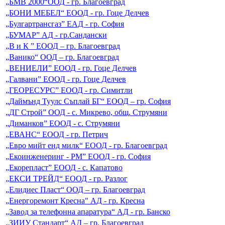
„БМВ 2000“ООД - гр. Благоевград
„БОНИ МЕБЕЛ“ ЕООД - гр. Гоце Делчев
„Булгартрансгаз” ЕАД - гр. София
„БУМАР” АД - гр.Сандански
„В и К ” EООД – гр. Благоевград
„Ванико“ ООД – гр. Благоевград
„ВЕНИЕЛИ” ЕООД - гр. Гоце Делчев
„Галвани” ЕООД - гр. Гоце Делчев
„ГЕОРЕСУРС” ЕООД - гр. Симитли
„Даймънд Туулс Съплай БГ“ ЕООД – гр. София
„ДГ Строй” ООД - с. Микрево, общ. Струмяни
„Диманков” ЕООД - с. Струмяни
„ЕВАНС“ ЕООД - гр. Петрич
„Евро мийт енд милк“ ЕООД - гр. Благоевград
„Екоинженеринг - РМ” ЕООД - гр. София
„Екорепласт” ЕООД - с. Капатово
„ЕКСИ ТРЕЙД“ ЕООД - гр. Разлог
„Елидиес Пласт“ ООД – гр. Благоевград
„Енергоремонт Кресна" АД - гр. Кресна
„Завод за телефонна апаратура“ АД - гр. Банско
„ЗИИУ Стандарт“ АД – гр. Благоевград