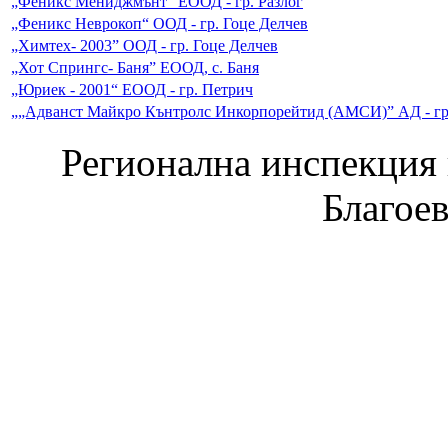
„Феникс Мениджмънт” ЕООД - гр. Разлог
„Феникс Неврокоп“ ООД - гр. Гоце Делчев
„Химтех- 2003” ООД - гр. Гоце Делчев
„Хот Спрингс- Баня” ЕООД, с. Баня
„Юриек - 2001“ ЕООД - гр. Петрич
„„Адванст Майкро Кънтролс Инкорпорейтид (АМСИ)” АД - гр
Регионална инспекция п
Благое