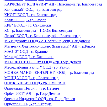
„КАРЛСБЕРГ БЪЛГАРИЯ“ АД - Пивоварна гр. Благоевград
„Кен съплай“ ООД - гр. Благоевград
„КИОГ“ ЕООД - гр. Благоевград
„Козле“ ЕООД - гр. Разлог
„КРЕ“ ЕООД - гр. Сандански
„КС гр. Благоевград – ПСОВ Благоевград“
„Леско“ ЕООД - с. Бело поле, общ. Благоевград
„М - Индекоп“ ЕООД - с. Поленица, общ. Сандански
„Магнетик Хед Текнолоджис (България)” АД - гр.Разлог
„МАО- 2“ ООД - с. Краище
„Матанд“ ЕООД - с. Елешница
„МЕБЕЛИ ПЕТЕЛОВ“ ЕООД - гр. Гоце Делчев
„Месокомбинат Разлог“ ООД - гр. Разлог
„МОНЕА МАНИФЕКЧЪРИНГ“ ООД - гр. Благоевград
„МОНЦА“ ООД - гр. Благоевград
„ОНИКС-2014” ЕООД - гр. СМОЛЯН
„Оранжерии Петрич” - гр. Петрич
„Орбел 2001“ АД - гр. Гоце Делчев
„Орегона Индъстри” ООД - гр. Гоце Делчев
„Орцето” ЕООД - гр. Якоруда