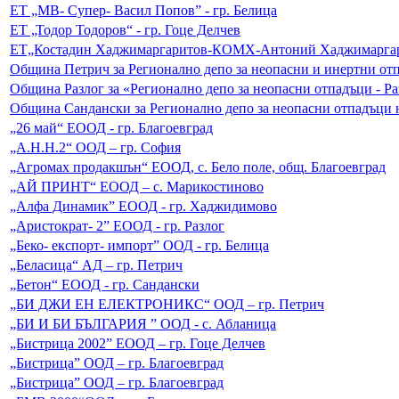
ЕТ „МВ- Супер- Васил Попов” - гр. Белица
ЕТ „Тодор Тодоров“ - гр. Гоце Делчев
ЕТ„Костадин Хаджимаргаритов-КОМХ-Антоний Хаджимаргари
Община Петрич за Регионално депо за неопасни и инертни от
Община Разлог за «Регионално депо за неопасни отпадъци - Ра
Община Сандански за Регионално депо за неопасни отпадъци
„26 май“ ЕООД - гр. Благоевград
„А.Н.Н.2“ ООД – гр. София
„Агромах продакшън“ ЕООД, с. Бело поле, общ. Благоевград
„АЙ ПРИНТ“ ЕООД – с. Марикостиново
„Алфа Динамик” ЕООД - гр. Хаджидимово
„Аристократ- 2” ЕООД - гр. Разлог
„Беко- експорт- импорт” ООД - гр. Белица
„Беласица“ АД – гр. Петрич
„Бетон“ ЕООД - гр. Сандански
„БИ ДЖИ ЕН ЕЛЕКТРОНИКС“ ООД – гр. Петрич
„БИ И БИ БЪЛГАРИЯ ” ООД - с. Абланица
„Бистрица 2002” ЕООД – гр. Гоце Делчев
„Бистрица” ООД – гр. Благоевград
„Бистрица” ООД – гр. Благоевград