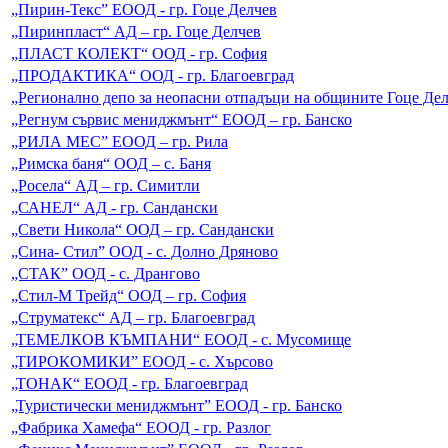
„Пирин-Текс” ЕООД - гр. Гоце Делчев
„Пиринпласт“ АД – гр. Гоце Делчев
„ПЛАСТ КОЛЕКТ“ ООД - гр. София
„ПРОДАКТИКА“ ООД - гр. Благоевград
„Регионално депо за неопасни отпадъци на общините Гоце Де
„Регнум сървис мениджмънт“ ЕООД – гр. Банско
„РИЛА МЕС” ЕООД – гр. Рила
„Римска баня“ ООД – с. Баня
„Росела“ АД – гр. Симитли
„САНЕЛ“ АД - гр. Сандански
„Свети Никола“ ООД – гр. Сандански
„Сина- Стил” ООД - с. Долно Дряново
„СТАК” ООД - с. Дрангово
„Стил-М Трейд“ ООД – гр. София
„Струматекс“ АД – гр. Благоевград
„ТЕМЕЛКОВ КЪМПАНИ“ ЕООД - с. Мусомище
„ТИРОКОМИКИ” ЕООД - с. Хърсово
„ТОНАК“ ЕООД - гр. Благоевград
„Туристически мениджмънт” ЕООД - гр. Банско
„Фабрика Хамефа“ ЕООД - гр. Разлог