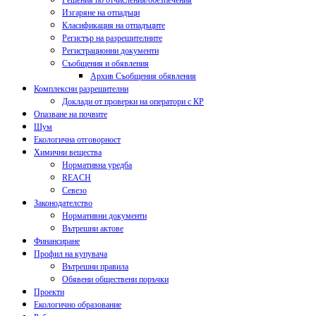
Решения по отчисления/обезпечения
Изгаряне на отпадъци
Класификация на отпадъците
Регистър на разрешителните
Регистрационни документи
Съобщения и обявления
Архив Съобщения обявления
Комплексни разрешителни
Доклади от проверки на оператори с КР
Опазване на почвите
Шум
Екологична отговорност
Химични вещества
Нормативна уредба
REACH
Севезо
Законодателство
Нормативни документи
Вътрешни актове
Финансиране
Профил на купувача
Вътрешни правила
Обявени обществени поръчки
Проекти
Екологично образование