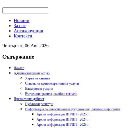
Новини
За нас
Антикорупция
Контакти
Четвъртък, 06 Авг 2026
Съдържание
Начало
Административни услуги
Харта на клиента
Списък на административните услуги
Електронни услуги
Вътрешни правила, жалби и сигнали
Превантивна дейност
Публични регистри
Информация за инвестиционни предложения, планове и програми
Архив информация ИП/ПП - 2025 г.
Архив информация ИП/ПП - 2024 г.
Архив информация ИП/ПП - 2023 г.