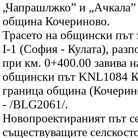
„Чапрашлжко” и „Ачкала” 
община Кочериново.
Трасето на общински път 
I-1 (София - Кулата), раз
при км. 0+400.00 завива н
общински път KNL1084 Ко
граница община (Кочерино
- /BLG2061/.
Новопроектираният път с
съществуващите селскост