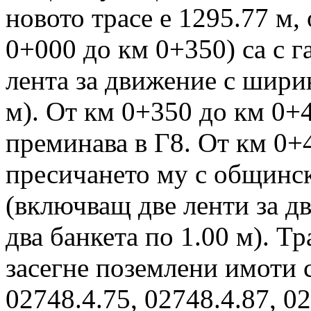
новото трасе е 1295.77 м, 
0+000 до км 0+350) са с 
лента за движение с ширин
м). От км 0+350 до км 0+
преминава в Г8. От км 0+40
пресичането му с общинск
(включващ две ленти за д
два банкета по 1.00 м). Т
засегне поземлени имоти 
02748.4.75, 02748.4.87, 02