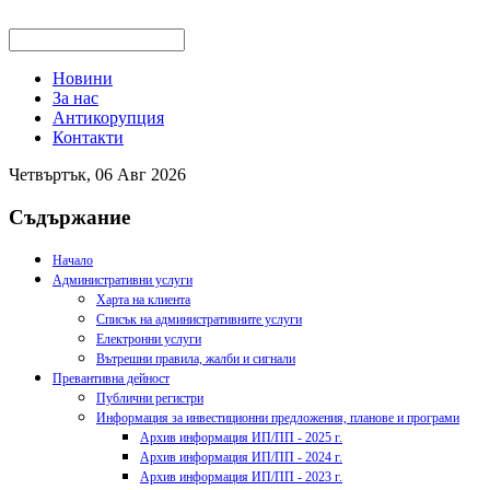
Новини
За нас
Антикорупция
Контакти
Четвъртък, 06 Авг 2026
Съдържание
Начало
Административни услуги
Харта на клиента
Списък на административните услуги
Електронни услуги
Вътрешни правила, жалби и сигнали
Превантивна дейност
Публични регистри
Информация за инвестиционни предложения, планове и програми
Архив информация ИП/ПП - 2025 г.
Архив информация ИП/ПП - 2024 г.
Архив информация ИП/ПП - 2023 г.