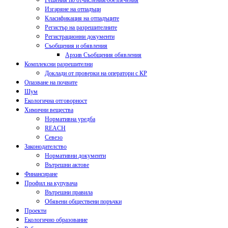
Решения по отчисления/обезпечения
Изгаряне на отпадъци
Класификация на отпадъците
Регистър на разрешителните
Регистрационни документи
Съобщения и обявления
Архив Съобщения обявления
Комплексни разрешителни
Доклади от проверки на оператори с КР
Опазване на почвите
Шум
Екологична отговорност
Химични вещества
Нормативна уредба
REACH
Севезо
Законодателство
Нормативни документи
Вътрешни актове
Финансиране
Профил на купувача
Вътрешни правила
Обявени обществени поръчки
Проекти
Екологично образование