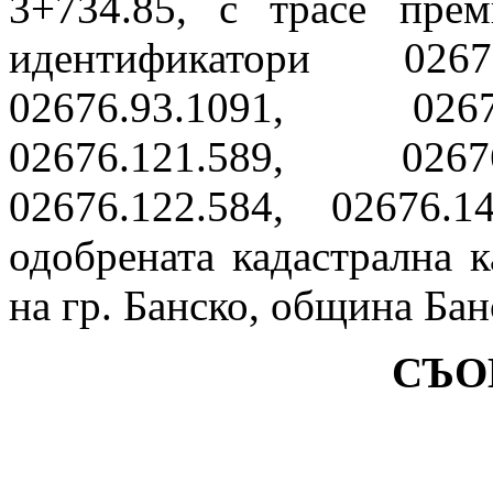
3+734.85, с трасе пре
идентификатори 02676
02676.93.1091, 0267
02676.121.589, 02676
02676.122.584, 02676.
одобрената кадастрална к
на гр. Банско, община Бан
СЪО