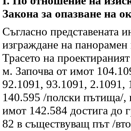
І. По отношение на изис
Закона за опазване на о
Съгласно представената 
изграждане на панорамен 
Трасето на проектираният
м. Започва от имот 104.1
92.1091, 93.1091, 2.1091, 
140.595 /полски пътища/, 
имот 142.584 достига до гр
82 в съществуващ път /вто