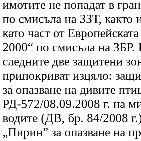
имотите не попадат в гра
по смисъла на ЗЗТ, както 
като част от Европейска
2000“ по смисъла на ЗБР.
следните две защитени зо
припокриват изцяло: защ
за опазване на дивите пти
РД-572/08.09.2008 г. на м
водите (ДВ, бр. 84/2008 г
„Пирин” за опазване на п