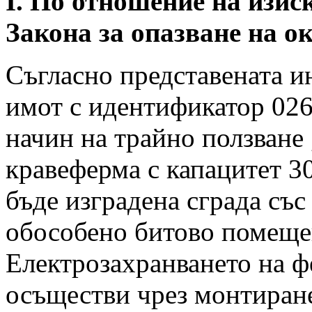
І. По отношение на изис
Закона за опазване на о
Съгласно представената и
имот с идентификатор 026
начин на трайно ползване 
кравеферма с капацитет 3
бъде изградена сграда със
обособено битово помещен
Електрозахранването на ф
осъществи чрез монтиране