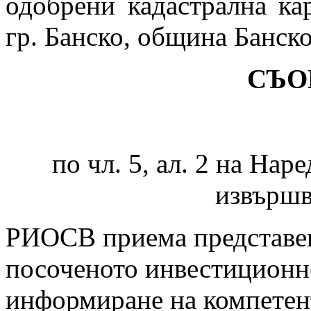
одобрени кадастрална ка
гр. Банско, община Банско
СЪО
по чл. 5, ал. 2 на Нар
извърш
РИОСВ приема представен
посоченото инвестиционн
информиране на компетент