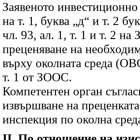
Заявеното инвестиционно 
на т. 1, буква „д“ и т. 2 
чл. 93, ал. 1, т. 1 и т. 2 
преценяване на необходим
върху околната среда (ОВО
т. 1 от ЗООС.
Компетентен орган съгласн
извършване на преценката
инспекция по околна среда
ІІ. По отношение на изи