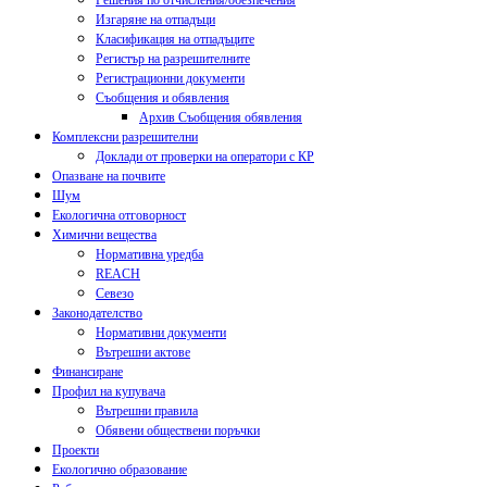
Решения по отчисления/обезпечения
Изгаряне на отпадъци
Класификация на отпадъците
Регистър на разрешителните
Регистрационни документи
Съобщения и обявления
Архив Съобщения обявления
Комплексни разрешителни
Доклади от проверки на оператори с КР
Опазване на почвите
Шум
Екологична отговорност
Химични вещества
Нормативна уредба
REACH
Севезо
Законодателство
Нормативни документи
Вътрешни актове
Финансиране
Профил на купувача
Вътрешни правила
Обявени обществени поръчки
Проекти
Екологично образование