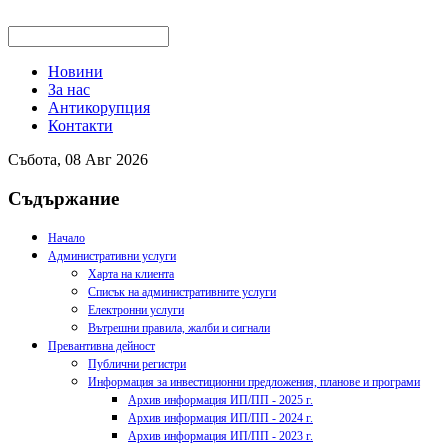
Новини
За нас
Антикорупция
Контакти
Събота, 08 Авг 2026
Съдържание
Начало
Административни услуги
Харта на клиента
Списък на административните услуги
Електронни услуги
Вътрешни правила, жалби и сигнали
Превантивна дейност
Публични регистри
Информация за инвестиционни предложения, планове и програми
Архив информация ИП/ПП - 2025 г.
Архив информация ИП/ПП - 2024 г.
Архив информация ИП/ПП - 2023 г.