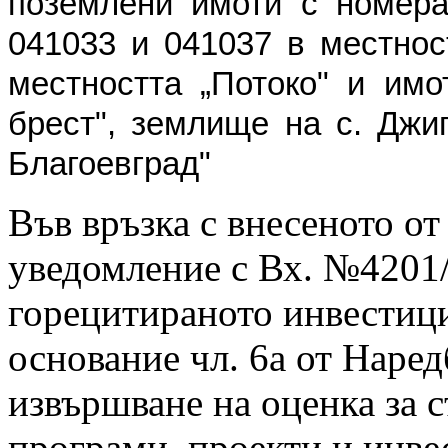
поземлени имоти с номера 
041033 и 041037 в местнос
местността „Потоко" и им
брест", землище на с. Джи
Благоевград"
Във връзка с внесеното о
уведомление с Вх. №4201/0
горецитираното инвестиц
основание чл. 6а от Наред
извършване на оценка за 
програми, проекти и инв