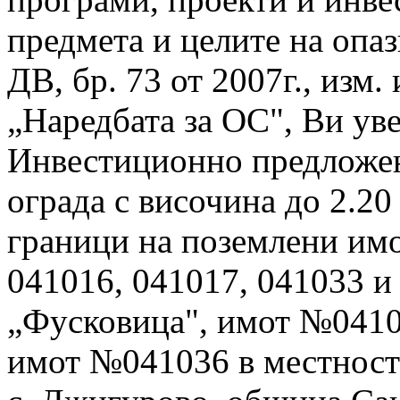
предмета и целите на опаз
ДВ, бр. 73 от 2007г., изм.
„Наредбата за ОС", Ви ув
Инвестиционно предложен
ограда с височина до 2.2
граници на поземлени имо
041016, 041017, 041033 и
„Фусковица", имот №0410
имот №041036 в местностт