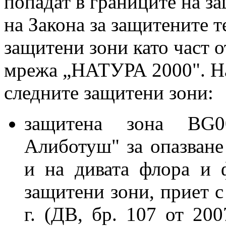
попадат в границите на з
на Закона за защитените т
защитени зони като част 
мрежа „НАТУРА 2000". На
следните защитени зони:
защитена зона BG
Алиботуш" за опазване
и на дивата флора и 
защитени зони, приет 
г. (ДВ, бр. 107 от 200